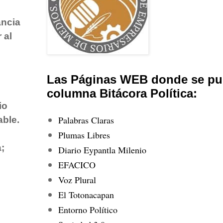
ancia
 al
Las Páginas WEB donde se pub
columna Bitácora Política:
io
Palabras Claras
able.
Plumas Libres
;
Diario Eypantla Milenio
EFACICO
Voz Plural
El Totonacapan
Entorno Político