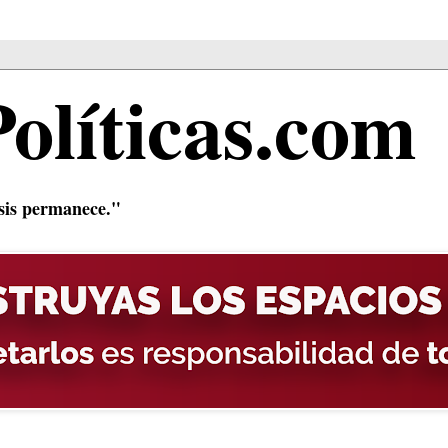
Políticas.com
isis permanece."