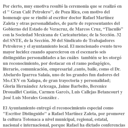
Por cierto, muy emotiva resultó la ceremonia que se realizó en
el " Gran Café Petrolero", de Poza Rica, con motivo del
homenaje que se rindió al escritor doctor Rafael Martínez
Zaleta y otras personalidades, de parte de representantes del
Gobierno del Estado de Veracruz, de Marcos Cruz, “Tlacuilo”
con la Sociedad Mexicana de Caricaturistas; de la Sección. 32
del SNTE, de la Sección. 30 del Sindicato de Trabajadores
Petroleros y el ayuntamiento local. El mencionado evento tuvo
mayor lucidez cuando aparecieron en el escenario seis
distinguidas personalidades a las cuáles también se les otorgó
un reconocimiento, por destacar en el ramo pedagógico,
literario, comunicación, empresarial ,canto, baile, como el Dr.
Abelardo Iparrea Salaía, uno de los grandes fun dadores del
Mo.CEV en Xalapa, de gran trayectoria y personalidad;
Gloria Hernández Ariceaga, Jaime Barbeito, Berenice
Drouaillet Castán, Carmen Garcés, Luis Callejas Betancourt y
José Luis Morales González .
El Ayuntamiento entregó el reconocimiento especial como
"Escritor Distinguido" a Rafael Martínez Zaleta, por promover
la cultura Totonaca a nivel municipal, regional, estatal,
nacional e internacional, porque Rafael ha dictado conferencias