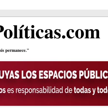
Políticas.com
isis permanece."