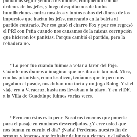
podíamos seguir yendo a los mítines, cumpliendo con las
órdenes de los jefes, y luego desquitarnos de tantas
humillaciones contra nosotros y tantos robos del dinero de los
impuestos que hacían los jefes, marcando en la boleta al
partido contrario. Por eso ganó el charro Fox y por eso regresó
el PRI con Peña cuando nos cansamos de la misma corrupción
que hicieron los panistas. Porque cambió el partido, pero la
robadera no.
“Lo peor fue cuando fuimos a votar a favor del Peje.
Cuándo nos íbamos a imaginar que nos iba a ir tan mal. Mire,
con los prianistas, como les dicen, teníamos que ir pero nos
pagaban el pasaje, nos daban una torta y un jugo Boing. Y si el
viaje era a Veracruz, hasta nos llevaban a la playa. Y en el DF,
a la Villa de Guadalupe fuimos varias veces.
“Pero con éstos es lo peor. Nosotros tenemos que ponerle
para el pasaje en camiones desvencijados. ¿Y cree usted que
nos toman en cuenta el día? ¡Nada! Perdemos nuestro fin de
semana y tenemos que trabajar de lunes a viernes, y el sábado