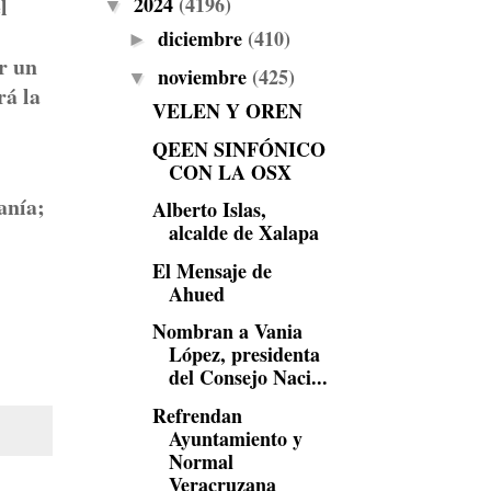
2024
(4196)
l
▼
diciembre
(410)
►
r un
noviembre
(425)
▼
rá la
VELEN Y OREN
QEEN SINFÓNICO
CON LA OSX
anía;
Alberto Islas,
alcalde de Xalapa
El Mensaje de
Ahued
Nombran a Vania
López, presidenta
del Consejo Naci...
Refrendan
Ayuntamiento y
Normal
Veracruzana