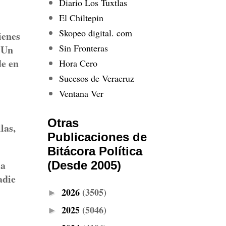
Diario Los Tuxtlas
El Chiltepin
Skopeo digital. com
ienes
Sin Fronteras
. Un
de en
Hora Cero
Sucesos de Veracruz
Ventana Ver
Otras
las,
Publicaciones de
Bitácora Política
la
(Desde 2005)
adie
2026
(3505)
►
2025
(5046)
►