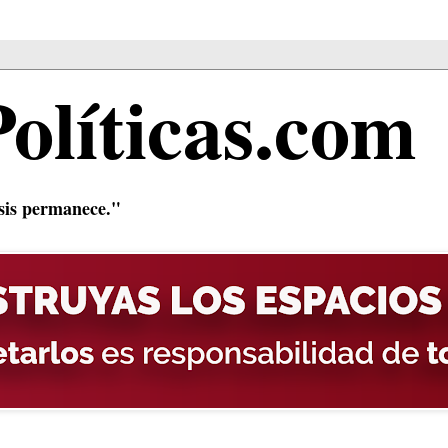
Políticas.com
isis permanece."