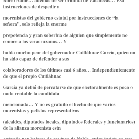
Rocío Nahle… además de ser oriunda de Zacatecas… Esa
instrucciones de despedir a
morenistas del gobierno estatal por instrucciones de “la
señora”, solo refleja la enorme
prepotencia y gran soberbia de alguien que simplemente no
conoce a los veracruzanos… Y
habla mucho peor del gobernador Cuitláhuac García, quien no
ha sido capaz de defender a sus
colaboradores de los últimos casi 6 años… Independientemente
de que el propio Cuitláhuac
García ya debió de percatarse de que electoralmente es poco o
nada rentable la candidata
mencionada… Y no es gratuito el hecho de que varios
morenistas y petistas representativos
(alcaldes, diputados locales, diputados federales y funcionarios)
de la alianza morenista estn
optando por bajarse de ese tren de Nahle, quien insiste en que