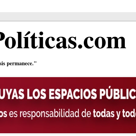
Políticas.com
isis permanece."