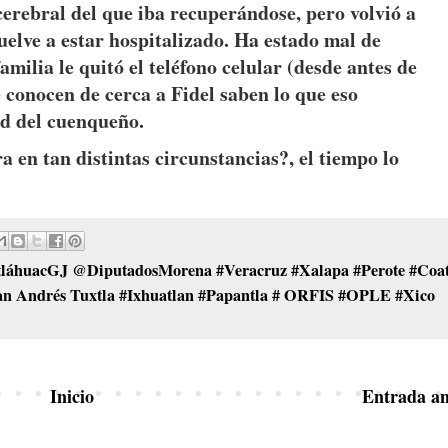
rebral del que iba recuperándose, pero volvió a
uelve a estar hospitalizado. Ha estado mal de
amilia le quitó el teléfono celular (desde antes de
e conocen de cerca a Fidel saben lo que eso
ad del cuenqueño.
a en tan distintas circunstancias?, el tiempo lo
huacGJ @DiputadosMorena #Veracruz #Xalapa #Perote #Coat
an Andrés Tuxtla #Ixhuatlan #Papantla # ORFIS #OPLE #Xico
Inicio
Entrada an