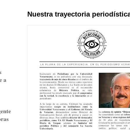
Nuestra trayectoria periodístic
s
e a
gente
bras