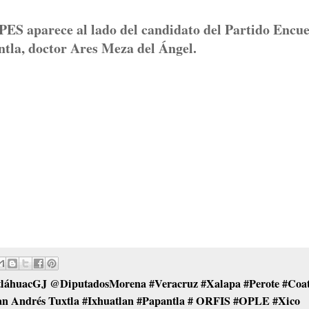
l PES aparece al lado del candidato del Partido Encu
ntla, doctor Ares Meza del Ángel.
huacGJ @DiputadosMorena #Veracruz #Xalapa #Perote #Coat
an Andrés Tuxtla #Ixhuatlan #Papantla # ORFIS #OPLE #Xico