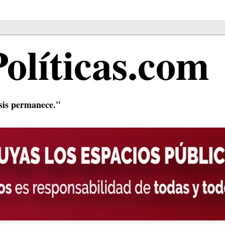
Políticas.com
isis permanece."